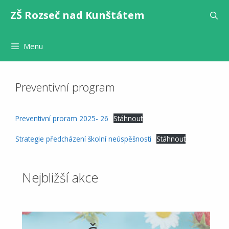
Přeskočit
ZŠ Rozseč nad Kunštátem
na
obsah
Menu
Preventivní program
Preventivní proram 2025- 26
Stáhnout
Strategie předcházení školní neúspěšnosti
Stáhnout
Nejbližší akce