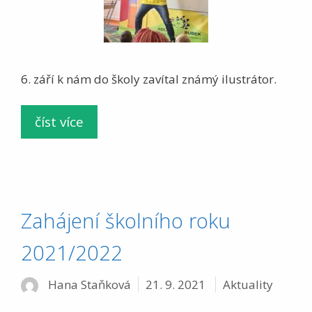
6. září k nám do školy zavítal známý ilustrátor.
číst více
Zahájení školního roku
2021/2022
Rubriky
Hana Staňková
21. 9. 2021
Aktuality