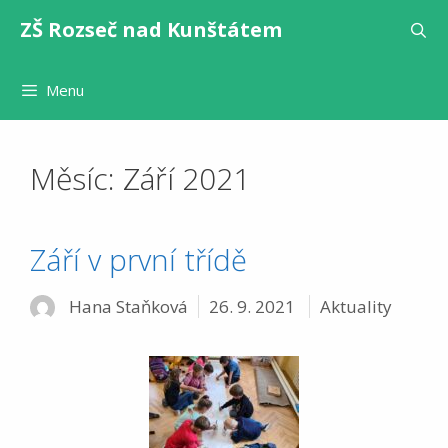
Přeskočit
ZŠ Rozseč nad Kunštátem
na
obsah
Menu
Měsíc:
Září 2021
Září v první třídě
Rubriky
Hana Staňková
26. 9. 2021
Aktuality