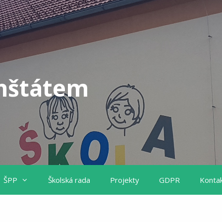
unštátem
ŠPP
Školská rada
Projekty
GDPR
Konta