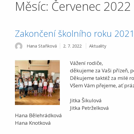
Měsíc:
Červenec 2022
Zakončení školního roku 202
Rubriky
Hana Staňková
2. 7. 2022
Aktuality
Vážení rodiče,
děkujeme za Vaši přízeň, po
Děkujeme taktéž za milé ro
Všem Vám přejeme, ať práz
Jitka Šikulová
Jitka Petrželková
Hana Bělehrádková
Hana Knotková