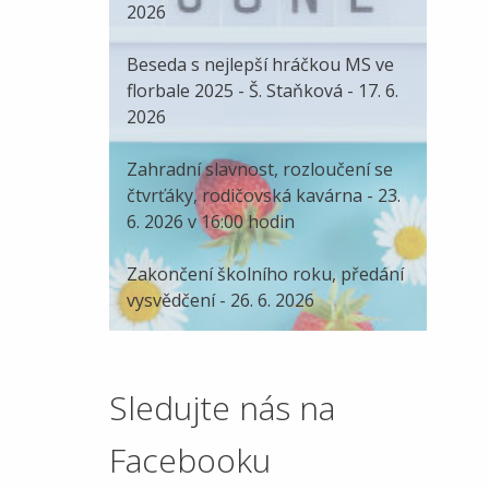
2026
Beseda s nejlepší hráčkou MS ve
florbale 2025 - Š. Staňková - 17. 6.
2026
Zahradní slavnost, rozloučení se
čtvrťáky, rodičovská kavárna - 23.
6. 2026 v 16:00 hodin
Zakončení školního roku, předání
vysvědčení - 26. 6. 2026
Sledujte nás na
Facebooku