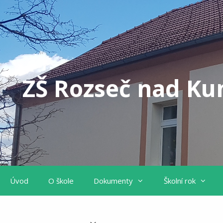
Přeskočit
na
obsah
ZŠ Rozseč nad K
Úvod
O škole
Dokumenty
Školní rok