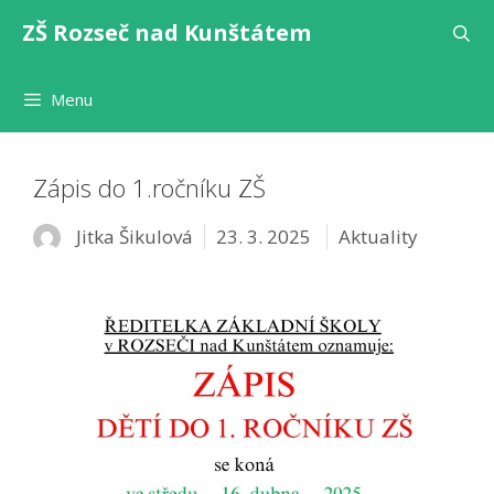
Přeskočit
ZŠ Rozseč nad Kunštátem
na
obsah
Menu
Zápis do 1.ročníku ZŠ
Rubriky
Jitka Šikulová
23. 3. 2025
Aktuality