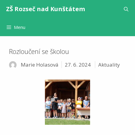
Přeskočit
ZŠ Rozseč nad Kunštátem
na
obsah
Menu
Rozloučení se školou
Rubriky
Marie Holasová
27. 6. 2024
Aktuality