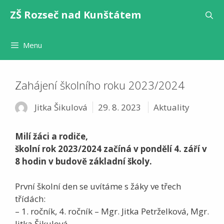
Přeskočit
ZŠ Rozseč nad Kunštátem
na
obsah
Menu
Zahájení školního roku 2023/2024
Rubriky
Jitka Šikulová
29. 8. 2023
Aktuality
Milí žáci a rodiče,
školní rok 2023/2024 začíná v pondělí 4. září v
8 hodin v budově základní školy.
První školní den se uvítáme s žáky ve třech
třídách:
– 1. ročník, 4. ročník – Mgr. Jitka Petrželková, Mgr.
Jitka Šikulová